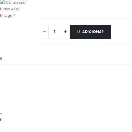
ADICIONAR
CA
nchidos para Cozido à Portuguesa (1Kg+1Kg+1Kg+1Kg)
e