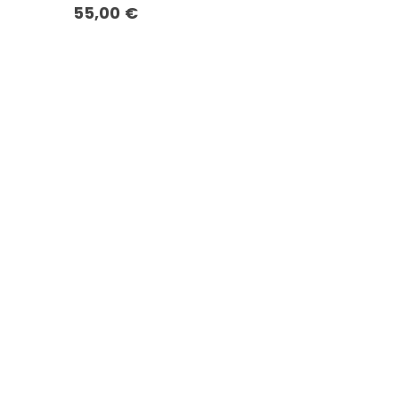
55,00
€
O seu Restaurante irá faturar mais!