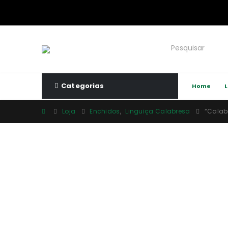
Categorias
Home
Loja
Enchidos
,
Linguiça Calabresa
“Calab