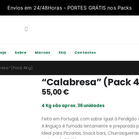
Envios em 24/48Horas - PORTES GRÁTIS nos Packs
Loja
Sobre
Marcas
FAQ
Contactos
resa” (Pack 4Kg)
“Calabresa” (Pack 
55,00
€
4 Kg são aprox. 36 unidades
Feita em Portugal, com sabor igual à Perdigão d
A linguiça é fumada lentamente e preparada po
Ideal para Pizzarias, Snack bars, Churrasqueir