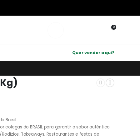
0
A minha conta
Quer vender aqui?
4Kg)
o Brasil
r colegas do BRASIL para garantir o sabor autêntico.
as/Rodízios, Takeaways, Restaurantes e festas de