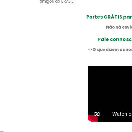
amigos do BRASIL.
Portes GRÁTIS par
Não há envi
Fale connosc
<<O que dizem os no