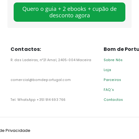
Quero o guia + 2 ebooks + cupão de
desconto agora
Contactos:
Bom de Portu
R. das Ladeiras, nº21 Arnal, 2405-004 Maceira
Sobre Nós
Loja
comercial@bomdeportugal.com
Parceiros
FAQ´s
Tel. WhatsApp +351 914 693 766
Contactos
 de Privacidade