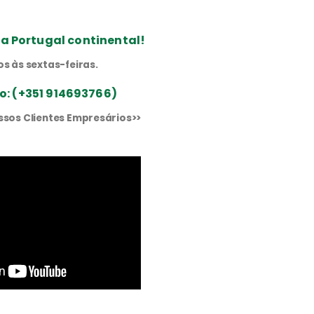
a Portugal continental!
os às sextas-feiras.
o: (+351 914693766)
ssos Clientes Empresários>>